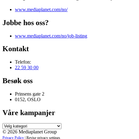
www.mediaplanet.com/no/
Jobbe hos oss?
www.mediaplanet.com/no/job-listing
Kontakt
Telefon:
22 59 30 00
Besøk oss
Prinsens gate 2
0152, OSLO
Våre kampanjer
Våre
kampanjer
© 2026 Mediaplanet Group
Privacy Policy
|
Revise privacy settings