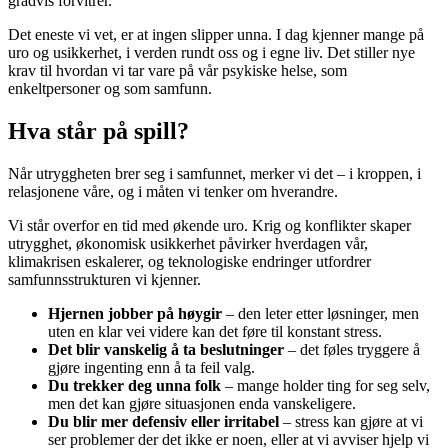
gradvis forvitrer.
Det eneste vi vet, er at ingen slipper unna. I dag kjenner mange på
uro og usikkerhet, i verden rundt oss og i egne liv. Det stiller nye
krav til hvordan vi tar vare på vår psykiske helse, som
enkeltpersoner og som samfunn.
Hva står på spill?
Når utryggheten brer seg i samfunnet, merker vi det – i kroppen, i
relasjonene våre, og i måten vi tenker om hverandre.
Vi står overfor en tid med økende uro. Krig og konflikter skaper
utrygghet, økonomisk usikkerhet påvirker hverdagen vår,
klimakrisen eskalerer, og teknologiske endringer utfordrer
samfunnsstrukturen vi kjenner.
Hjernen jobber på høygir
– den leter etter løsninger, men
uten en klar vei videre kan det føre til konstant stress.
Det blir vanskelig å ta beslutninger
– det føles tryggere å
gjøre ingenting enn å ta feil valg.
Du trekker deg unna folk
– mange holder ting for seg selv,
men det kan gjøre situasjonen enda vanskeligere.
Du blir mer defensiv eller irritabel
– stress kan gjøre at vi
ser problemer der det ikke er noen, eller at vi avviser hjelp vi