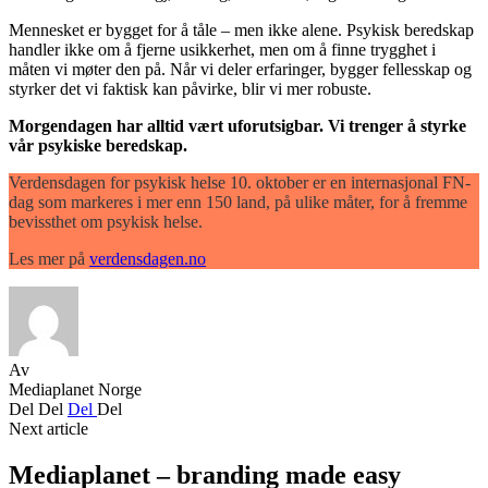
Mennesket er bygget for å tåle – men ikke alene. Psykisk beredskap
handler ikke om å fjerne usikkerhet, men om å finne trygghet i
måten vi møter den på. Når vi deler erfaringer, bygger fellesskap og
styrker det vi faktisk kan påvirke, blir vi mer robuste.
Morgendagen har alltid vært uforutsigbar. Vi trenger å styrke
vår psykiske beredskap.
Verdensdagen for psykisk helse 10. oktober er en internasjonal FN-
dag som markeres i mer enn 150 land, på ulike måter, for å fremme
bevissthet om psykisk helse.
Les mer på
verdensdagen.no
Av
Mediaplanet Norge
Del
Del
Del
Del
Next article
Mediaplanet – branding made easy