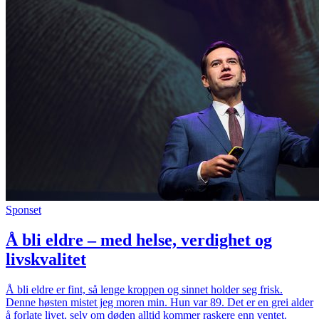
Sponset
Å bli eldre – med helse, verdighet og
livskvalitet
Å bli eldre er fint, så lenge kroppen og sinnet holder seg frisk.
Denne høsten mistet jeg moren min. Hun var 89. Det er en grei alder
å forlate livet, selv om døden alltid kommer raskere enn ventet.