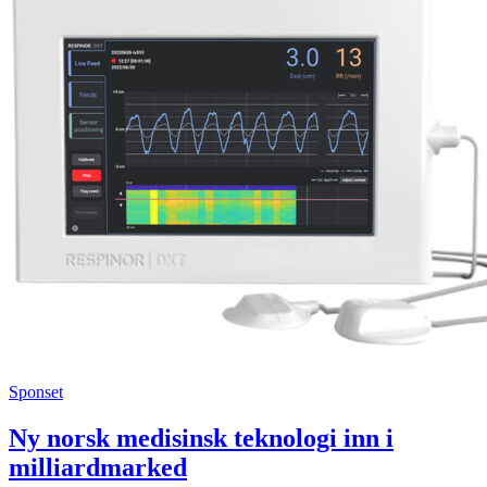
Sponset
Ny norsk medisinsk teknologi inn i
milliardmarked