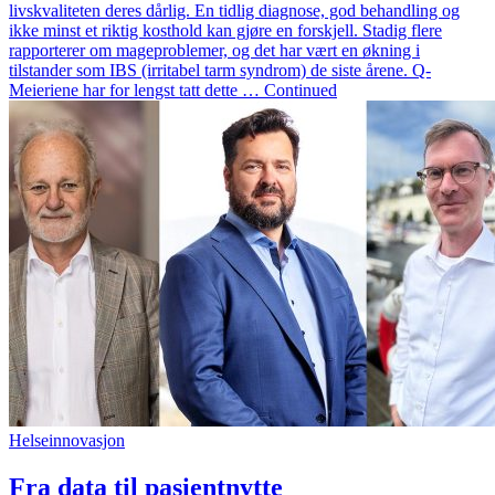
livskvaliteten deres dårlig. En tidlig diagnose, god behandling og
ikke minst et riktig kosthold kan gjøre en forskjell. Stadig flere
rapporterer om mageproblemer, og det har vært en økning i
tilstander som IBS (irritabel tarm syndrom) de siste årene. Q-
Meieriene har for lengst tatt dette … Continued
Helseinnovasjon
Fra data til pasientnytte