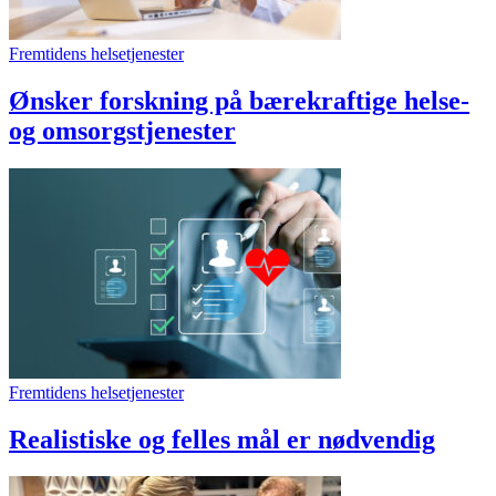
Fremtidens helsetjenester
Ønsker forskning på bærekraftige helse-
og omsorgstjenester
Fremtidens helsetjenester
Realistiske og felles mål er nødvendig