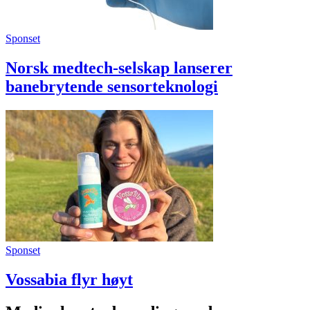
Sponset
Norsk medtech-selskap lanserer
banebrytende sensorteknologi
Sponset
Vossabia flyr høyt