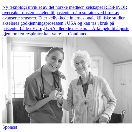
Ny teknologi utviklet av det norske medtech-selskapet RESPINOR
overvåker pustemuskelen til pasienter på respirator ved bruk av
avanserte sensorer. Etter vellykkede internasjonale kliniske studier
akseleres godkjenningsprosessen i USA og kan tas i bruk på
pasienter både i EU og USA allerede neste år. – Å få hjelp til å puste
gjennom en respirator kan være … Continued
Sponset