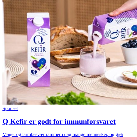
Sponset
Q Kefir er godt for immunforsvaret
Mage- og tarmbesvær rammer i dag mange mennesker, og gjør