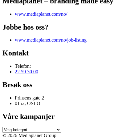
Mediaplanet – branding made easy
www.mediaplanet.com/no/
Jobbe hos oss?
www.mediaplanet.com/no/job-listing
Kontakt
Telefon:
22 59 30 00
Besøk oss
Prinsens gate 2
0152, OSLO
Våre kampanjer
Våre
kampanjer
© 2026 Mediaplanet Group