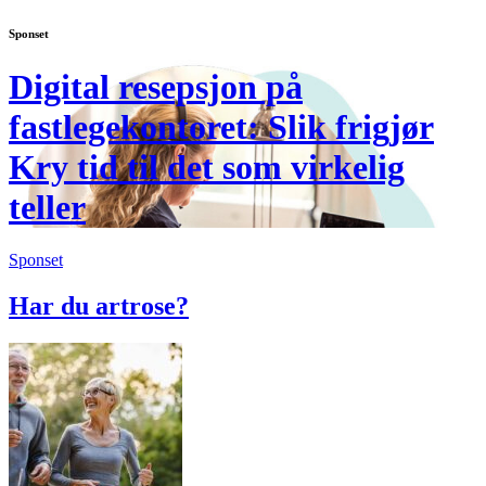
Sponset
Digital resepsjon på
fastlegekontoret: Slik frigjør
Kry tid til det som virkelig
teller
Sponset
Har du artrose?