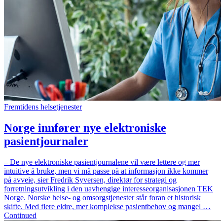
Fremtidens helsetjenester
Norge innfører nye elektroniske
pasientjournaler
– De nye elektroniske pasientjournalene vil være lettere og mer
intuitive å bruke, men vi må passe på at informasjon ikke kommer
på avveie, sier Fredrik Syversen, direktør for strategi og
forretningsutvikling i den uavhengige interesseorganisasjonen TEK
Norge. Norske helse- og omsorgstjenester står foran et historisk
skifte. Med flere eldre, mer komplekse pasientbehov og mangel …
Continued