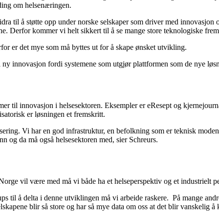
lding om helsenæringen.
idra til å støtte opp under norske selskaper som driver med innovasjon 
e. Derfor kommer vi helt sikkert til å se mange store teknologiske fremskr
for er det mye som må byttes ut for å skape ønsket utvikling.
 til ny innovasjon fordi systemene som utgjør plattformen som de nye løsn
mer til innovasjon i helsesektoren. Eksempler er eResept og kjernejour
atorisk er løsningen et fremskritt.
talisering. Vi har en god infrastruktur, en befolkning som er teknisk mode
amfunn og da må også helsesektoren med, sier Schreurs.
orge vil være med må vi både ha et helseperspektiv og et industrielt pe
-ups til å delta i denne utviklingen må vi arbeide raskere. På mange and
elskapene blir så store og har så mye data om oss at det blir vanskelig 