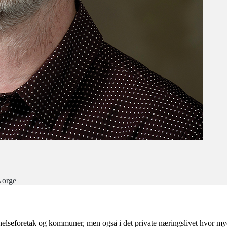
-Norge
helseforetak og kommuner, men også i det private næringslivet hvor mye