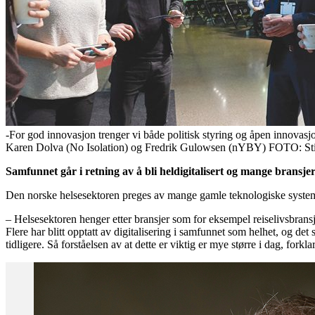
-For god innovasjon trenger vi både politisk styring og åpen innova
Karen Dolva (No Isolation) og Fredrik Gulowsen (nYBY) FOTO: Sti
Samfunnet går i retning av å bli heldigitalisert og mange bransje
Den norske helsesektoren preges av mange gamle teknologiske systeme
– Helsesektoren henger etter bransjer som for eksempel reiselivsbransjen
Flere har blitt opptatt av digitalisering i samfunnet som helhet, og d
tidligere. Så forståelsen av at dette er viktig er mye større i dag, for