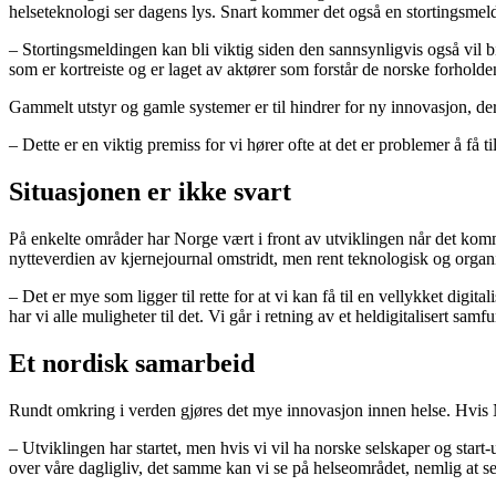
helseteknologi ser dagens lys. Snart kommer det også en stortingsme
– Stortingsmeldingen kan bli viktig siden den sannsynligvis også vil b
som er kortreiste og er laget av aktører som forstår de norske forholden
Gammelt utstyr og gamle systemer er til hindrer for ny innovasjon, der
– Dette er en viktig premiss for vi hører ofte at det er problemer å få
Situasjonen er ikke svart
På enkelte områder har Norge vært i front av utviklingen når det kom
nytteverdien av kjernejournal omstridt, men rent teknologisk og organis
– Det er mye som ligger til rette for at vi kan få til en vellykket digi
har vi alle muligheter til det. Vi går i retning av et heldigitalisert s
Et nordisk samarbeid
Rundt omkring i verden gjøres det mye innovasjon innen helse. Hvis N
– Utviklingen har startet, men hvis vi vil ha norske selskaper og start
over våre dagligliv, det samme kan vi se på helseområdet, nemlig at s