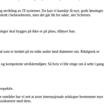
og utvikling av IT-systemer. Da kan vi kanskje få nye, gode løsninger
itt i helsesektoren, men det går litt for sakte, sier Schreurs.
inger skal bygges på ikke er på plass, tilføyer han.
nal som er innført på en måte andre land drømmer om. Riktignok er
n og kompetente utviklermiljøer. Så hvis vi blir enige om å sette i gang
rspektiv.
re områder har vi sett at store internasjonale selskaper bestemmer mye
å konkurrere med dem.