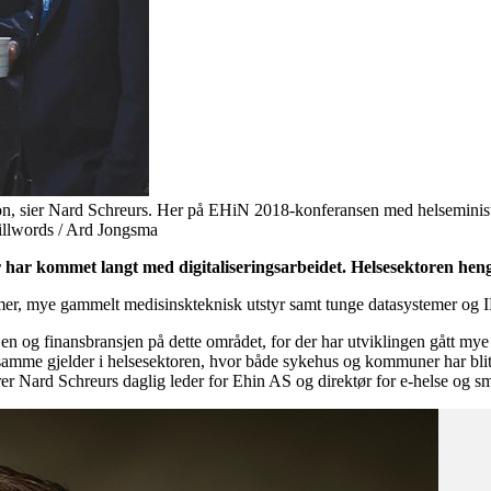
sjon, sier Nard Schreurs. Her på EHiN 2018-konferansen med helseminis
llwords / Ard Jongsma
r har kommet langt med digitaliseringsarbeidet. Helsesektoren heng
r, mye gammelt medisinskteknisk utstyr samt tunge datasystemer og IKT-
 og finansbransjen på dette området, for der har utviklingen gått mye ras
et samme gjelder i helsesektoren, hvor både sykehus og kommuner har bli
klarer Nard Schreurs daglig leder for Ehin AS og direktør for e-helse og 