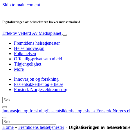
Skip to main content
Digitaliseringen av helsesektoren krever mer samarbeid
Effektiv velferd
Av Mediaplanet
Fremtidens helsetjenester
Helseinnovasjon
Folkehelsen
Offentlig-privat samarbeid
Tilgjengelighet
More
Innovasjon og forskning
Pasientsikkerhet og e-helse
Forsterk Norges eldreomsorg
Innovasjon og forskning
Pasientsikkerhet og e-helse
Forsterk Norges e
Home
»
Fremtidens helsetjenester
»
Digitaliseringen av helsesekto