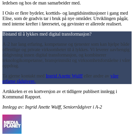
ledelsen og hos de man samarbeider med.
I Oslo er flere bydeler, korttids- og langtidsinstitusjoner i gang med
Elise, som de gradvis tar i bruk på nye områder. Utviklingen pågår,
med interne krefter i førersetet, og gevinster er allerede realisert.
Bistand til å lykkes med digital transformasjon?
A-2 har lang erfaring, kompetanse og tjenester som kan hjelpe både
offentlige og private virksomheter til å lykkes. Vi leverer uavhengig
rådgivning innen digital transformasjon, og kombinerer
teknologikompetanse, bransjeinnsikt og virksomhetsforståelse i våre
oppdrag.
Ta gjerne kontakt med
Ingrid Anette Wulff
eller andre av
våre
erfarne rådgivere.
Artikkelen er en kortversjon av et tidligere publisert innlegg i
Kommunal Rapport.
Innlegg av: Ingrid Anette Wulff, Seniorrådgiver i A-2