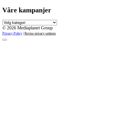
Våre kampanjer
Våre
kampanjer
© 2026 Mediaplanet Group
Privacy Policy
|
Revise privacy settings