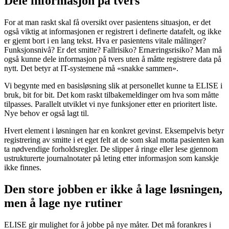
Dele informasjon på tvers
For at man raskt skal få oversikt over pasientens situasjon, er det
også viktig at informasjonen er registrert i definerte datafelt, og ikke
er gjemt bort i en lang tekst. Hva er pasientens vitale målinger?
Funksjonsnivå? Er det smitte? Fallrisiko? Ernæringsrisiko? Man må
også kunne dele informasjon på tvers uten å måtte registrere data på
nytt. Det betyr at IT-systemene må «snakke sammen».
Vi begynte med en basisløsning slik at personellet kunne ta ELISE i
bruk, bit for bit. Det kom raskt tilbakemeldinger om hva som måtte
tilpasses. Parallelt utviklet vi nye funksjoner etter en prioritert liste.
Nye behov er også lagt til.
Hvert element i løsningen har en konkret gevinst. Eksempelvis betyr
registrering av smitte i et eget felt at de som skal motta pasienten kan
ta nødvendige forholdsregler. De slipper å ringe eller lese gjennom
ustrukturerte journalnotater på leting etter informasjon som kanskje
ikke finnes.
Den store jobben er ikke å lage løsningen,
men å lage nye rutiner
ELISE gir mulighet for å jobbe på nye måter. Det må forankres i