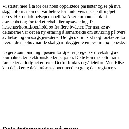
Vi startet med å ta for oss noen oppdiktede pasienter og se på hva
slags informasjon det var behov for underveis i pasientforløpet
deres. Her deltok helsepersonell fra Aker kommunal akutt
døgnenhet og forsterket rehabiliteringsavdeling, fra
helsehus/korttidsopphold og fra flere bydeler. For mange av
deltakerne var det en ny erfaring å samarbeide om utvikling på tvers
av helse- og omsorgstjenestene. Det ga økt innsikt i og forståelse for
hverandres behov når de skal gi innbyggerne en best mulig tjeneste.
Dagens samhandling i pasientforløpet er preget av utveksling av
journalnotater elektronisk eller på papir. Dette kommer ofte fram
først etter at forløpet er over. Derfor brukes også telefon. Med Elise
kan deltakerne dele informasjonen med en gang den registreres.