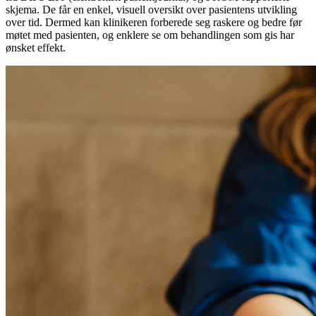
skjema. De får en enkel, visuell oversikt over pasientens utvikling
over tid. Dermed kan klinikeren forberede seg raskere og bedre før
møtet med pasienten, og enklere se om behandlingen som gis har
ønsket effekt.