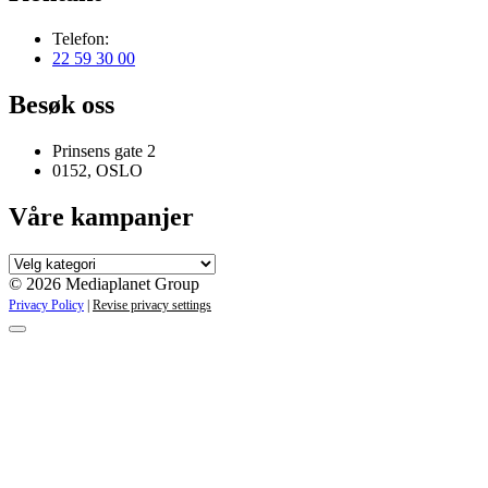
Telefon:
22 59 30 00
Besøk oss
Prinsens gate 2
0152, OSLO
Våre kampanjer
Våre
kampanjer
© 2026 Mediaplanet Group
Privacy Policy
|
Revise privacy settings