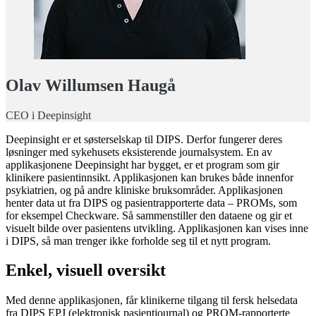
Olav Willumsen Haugå
CEO i Deepinsight
Deepinsight er et søsterselskap til DIPS. Derfor fungerer deres
løsninger med sykehusets eksisterende journalsystem. En av
applikasjonene Deepinsight har bygget, er et program som gir
klinikere pasientinnsikt. Applikasjonen kan brukes både innenfor
psykiatrien, og på andre kliniske bruksområder. Applikasjonen
henter data ut fra DIPS og pasientrapporterte data – PROMs, som
for eksempel Checkware. Så sammenstiller den dataene og gir et
visuelt bilde over pasientens utvikling. Applikasjonen kan vises inne
i DIPS, så man trenger ikke forholde seg til et nytt program.
Enkel, visuell oversikt
Med denne applikasjonen, får klinikerne tilgang til fersk helsedata
fra DIPS EPJ (elektronisk pasientjournal) og PROM-rapporterte