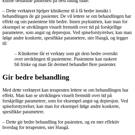
kunne behandle pasienten på best mulig måte.
– Dette verktøyet hjelper klinikerne til å få bedre innsikt i
behandlingen de gir pasienter. De vil lettere se om behandlingen har
effekt og om pasientene blir bedre. Innen psykiatrien, kan man for
eksempel se utviklingen visuelt fremstilt over tid på forskjellige
parametere, som angst og depresjon. Ved spiseforstyrrelser, kan man
følge andre konkrete, spesifikke parametere, sier Haugå, og legger
til:
– Klinikerne får et verktøy som gir dem bedre oversikt
over utviklingen til pasientene. Pasientene kan raskere
bli friske og man får dermed behandlet flere pasienter.
Gir bedre behandling
Med dette verktøyet kan terapeuten lettere se om behandlingen har
effekt. Man kan se utviklingen visuelt fremstilt over tid på
forskjellige parametere, som for eksempel angst og depresjon. Ved
spiseforstyrrelser, kan man for eksempel følge andre konkrete,
spesifikke parametere.
– Dette gir bedre behandling for pasienten, og en mer effektiv
hverdag for terapeuten, sier Haugå.