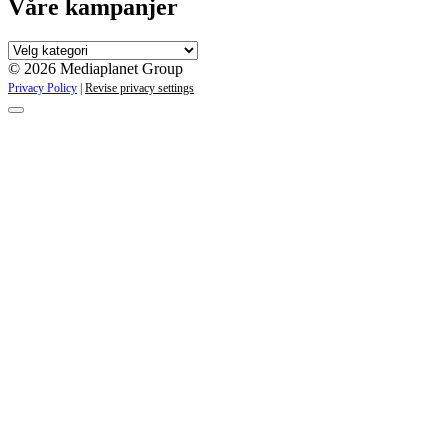
Våre kampanjer
Våre
kampanjer
© 2026 Mediaplanet Group
Privacy Policy
|
Revise privacy settings