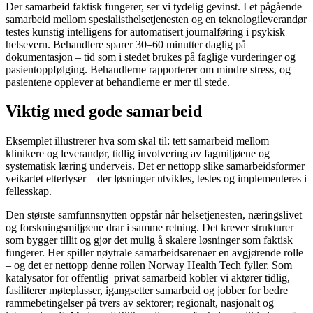
Der samarbeid faktisk fungerer, ser vi tydelig gevinst. I et pågående
samarbeid mellom spesialisthelsetjenesten og en teknologileverandør
testes kunstig intelligens for automatisert journalføring i psykisk
helsevern. Behandlere sparer 30–60 minutter daglig på
dokumentasjon – tid som i stedet brukes på faglige vurderinger og
pasientoppfølging. Behandlerne rapporterer om mindre stress, og
pasientene opplever at behandlerne er mer til stede.
Viktig med gode samarbeid
Eksemplet illustrerer hva som skal til: tett samarbeid mellom
klinikere og leverandør, tidlig involvering av fagmiljøene og
systematisk læring underveis. Det er nettopp slike samarbeidsformer
veikartet etterlyser – der løsninger utvikles, testes og implementeres i
fellesskap.
Den største samfunnsnytten oppstår når helsetjenesten, næringslivet
og forskningsmiljøene drar i samme retning. Det krever strukturer
som bygger tillit og gjør det mulig å skalere løsninger som faktisk
fungerer. Her spiller nøytrale samarbeidsarenaer en avgjørende rolle
– og det er nettopp denne rollen Norway Health Tech fyller. Som
katalysator for offentlig–privat samarbeid kobler vi aktører tidlig,
fasiliterer møteplasser, igangsetter samarbeid og jobber for bedre
rammebetingelser på tvers av sektorer; regionalt, nasjonalt og