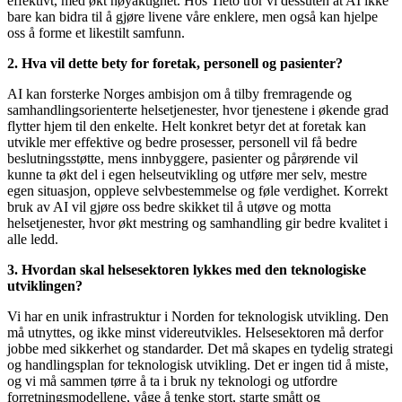
effektivt, med økt nøyaktighet. Hos Tieto tror vi dessuten at AI ikke
bare kan bidra til å gjøre livene våre enklere, men også kan hjelpe
oss å forme et likestilt samfunn.
2. Hva vil dette bety for foretak, personell og pasienter?
AI kan forsterke Norges ambisjon om å tilby fremragende og
samhandlingsorienterte helsetjenester, hvor tjenestene i økende grad
flytter hjem til den enkelte. Helt konkret betyr det at foretak kan
utvikle mer effektive og bedre prosesser, personell vil få bedre
beslutningsstøtte, mens innbyggere, pasienter og pårørende vil
kunne ta økt del i egen helseutvikling og utføre mer selv, mestre
egen situasjon, oppleve selvbestemmelse og føle verdighet. Korrekt
bruk av AI vil gjøre oss bedre skikket til å utøve og motta
helsetjenester, hvor økt mestring og samhandling gir bedre kvalitet i
alle ledd.
3. Hvordan skal helsesektoren lykkes med den teknologiske
utviklingen?
Vi har en unik infrastruktur i Norden for teknologisk utvikling. Den
må utnyttes, og ikke minst videreutvikles. Helsesektoren må derfor
jobbe med sikkerhet og standarder. Det må skapes en tydelig strategi
og handlingsplan for teknologisk utvikling. Det er ingen tid å miste,
og vi må sammen tørre å ta i bruk ny teknologi og utfordre
forretningsmodellene, våge å tenke stort, starte smått og