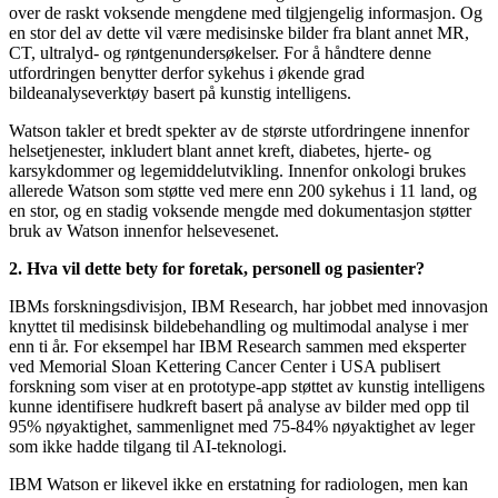
over de raskt voksende mengdene med tilgjengelig informasjon. Og
en stor del av dette vil være medisinske bilder fra blant annet MR,
CT, ultralyd- og røntgenundersøkelser. For å håndtere denne
utfordringen benytter derfor sykehus i økende grad
bildeanalyseverktøy basert på kunstig intelligens.
Watson takler et bredt spekter av de største utfordringene innenfor
helsetjenester, inkludert blant annet kreft, diabetes, hjerte- og
karsykdommer og legemiddelutvikling. Innenfor onkologi brukes
allerede Watson som støtte ved mere enn 200 sykehus i 11 land, og
en stor, og en stadig voksende mengde med dokumentasjon støtter
bruk av Watson innenfor helsevesenet.
2. Hva vil dette bety for foretak, personell og pasienter?
IBMs forskningsdivisjon, IBM Research, har jobbet med innovasjon
knyttet til medisinsk bildebehandling og multimodal analyse i mer
enn ti år. For eksempel har IBM Research sammen med eksperter
ved Memorial Sloan Kettering Cancer Center i USA publisert
forskning som viser at en prototype-app støttet av kunstig intelligens
kunne identifisere hudkreft basert på analyse av bilder med opp til
95% nøyaktighet, sammenlignet med 75-84% nøyaktighet av leger
som ikke hadde tilgang til AI-teknologi.
IBM Watson er likevel ikke en erstatning for radiologen, men kan