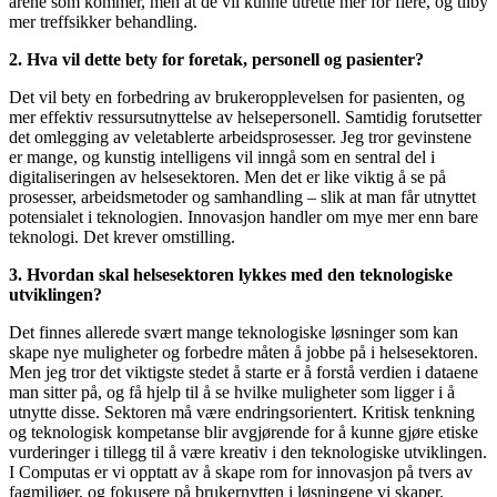
årene som kommer, men at de vil kunne utrette mer for flere, og tilby
mer treffsikker behandling.
2. Hva vil dette bety for foretak, personell og pasienter?
Det vil bety en forbedring av brukeropplevelsen for pasienten, og
mer effektiv ressursutnyttelse av helsepersonell. Samtidig forutsetter
det omlegging av veletablerte arbeidsprosesser. Jeg tror gevinstene
er mange, og kunstig intelligens vil inngå som en sentral del i
digitaliseringen av helsesektoren. Men det er like viktig å se på
prosesser, arbeidsmetoder og samhandling – slik at man får utnyttet
potensialet i teknologien. Innovasjon handler om mye mer enn bare
teknologi. Det krever omstilling.
3. Hvordan skal helsesektoren lykkes med den teknologiske
utviklingen?
Det finnes allerede svært mange teknologiske løsninger som kan
skape nye muligheter og forbedre måten å jobbe på i helsesektoren.
Men jeg tror det viktigste stedet å starte er å forstå verdien i dataene
man sitter på, og få hjelp til å se hvilke muligheter som ligger i å
utnytte disse. Sektoren må være endringsorientert. Kritisk tenkning
og teknologisk kompetanse blir avgjørende for å kunne gjøre etiske
vurderinger i tillegg til å være kreativ i den teknologiske utviklingen.
I Computas er vi opptatt av å skape rom for innovasjon på tvers av
fagmiljøer, og fokusere på brukernytten i løsningene vi skaper.