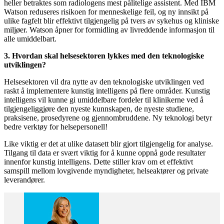
heller betraktes som radiologens mest pålitelige assistent. Med IBM
Watson reduseres risikoen for menneskelige feil, og ny innsikt på
ulike fagfelt blir effektivt tilgjengelig på tvers av sykehus og kliniske
miljøer. Watson åpner for formidling av livreddende informasjon til
alle umiddelbart.
3. Hvordan skal helsesektoren lykkes med den teknologiske
utviklingen?
Helsesektoren vil dra nytte av den teknologiske utviklingen ved
raskt å implementere kunstig intelligens på flere områder. Kunstig
intelligens vil kunne gi umiddelbare fordeler til klinikerne ved å
tilgjengeliggjøre den nyeste kunnskapen, de nyeste studiene,
praksisene, prosedyrene og gjennombruddene. Ny teknologi betyr
bedre verktøy for helsepersonell!
Like viktig er det at ulike datasett blir gjort tilgjengelig for analyse.
Tilgang til data er svært viktig for å kunne oppnå gode resultater
innenfor kunstig intelligens. Dette stiller krav om et effektivt
samspill mellom lovgivende myndigheter, helseaktører og private
leverandører.