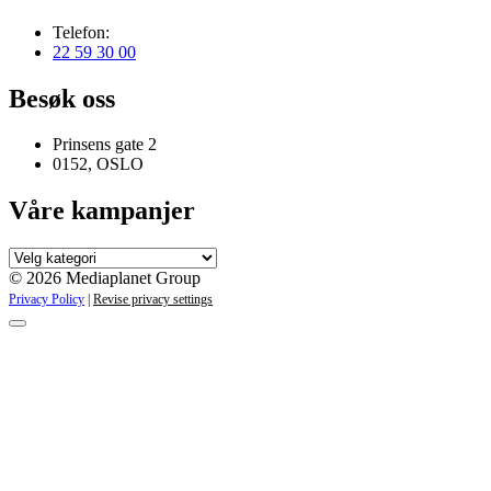
Telefon:
22 59 30 00
Besøk oss
Prinsens gate 2
0152, OSLO
Våre kampanjer
Våre
kampanjer
© 2026 Mediaplanet Group
Privacy Policy
|
Revise privacy settings