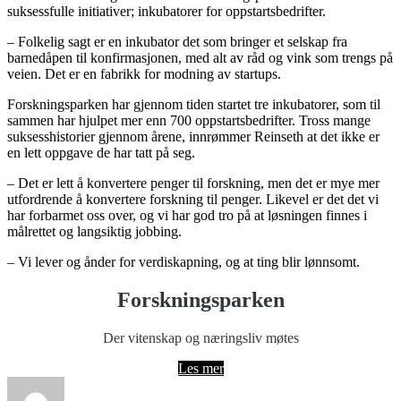
suksessfulle initiativer; inkubatorer for oppstartsbedrifter.
– Folkelig sagt er en inkubator det som bringer et selskap fra
barnedåpen til konfirmasjonen, med alt av råd og vink som trengs på
veien. Det er en fabrikk for modning av startups.
Forskningsparken har gjennom tiden startet tre inkubatorer, som til
sammen har hjulpet mer enn 700 oppstartsbedrifter. Tross mange
suksesshistorier gjennom årene, innrømmer Reinseth at det ikke er
en lett oppgave de har tatt på seg.
– Det er lett å konvertere penger til forskning, men det er mye mer
utfordrende å konvertere forskning til penger. Likevel er det det vi
har forbarmet oss over, og vi har god tro på at løsningen finnes i
målrettet og langsiktig jobbing.
– Vi lever og ånder for verdiskapning, og at ting blir lønnsomt.
Forskningsparken
Der vitenskap og næringsliv møtes
Les mer