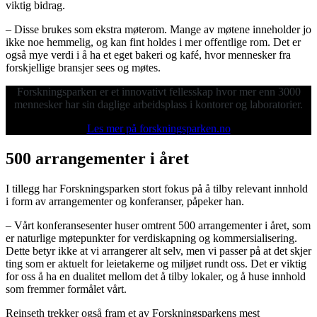
viktig bidrag.
– Disse brukes som ekstra møterom. Mange av møtene inneholder jo
ikke noe hemmelig, og kan fint holdes i mer offentlige rom. Det er
også mye verdi i å ha et eget bakeri og kafé, hvor mennesker fra
forskjellige bransjer sees og møtes.
Forskningsparken er et innovativt fellesskap hvor mer enn 3000
mennesker har sin daglige arbeidsplass i kontorer og laboratorier.
Les mer på forskningsparken.no
500 arrangementer i året
I tillegg har Forskningsparken stort fokus på å tilby relevant innhold
i form av arrangementer og konferanser, påpeker han.
– Vårt konferansesenter huser omtrent 500 arrangementer i året, som
er naturlige møtepunkter for verdiskapning og kommersialisering.
Dette betyr ikke at vi arrangerer alt selv, men vi passer på at det skjer
ting som er aktuelt for leietakerne og miljøet rundt oss. Det er viktig
for oss å ha en dualitet mellom det å tilby lokaler, og å huse innhold
som fremmer formålet vårt.
Reinseth trekker også fram et av Forskningsparkens mest