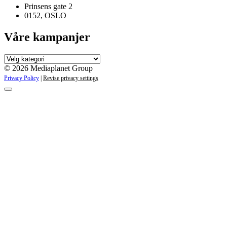
Prinsens gate 2
0152, OSLO
Våre kampanjer
Våre
kampanjer
© 2026 Mediaplanet Group
Privacy Policy
|
Revise privacy settings