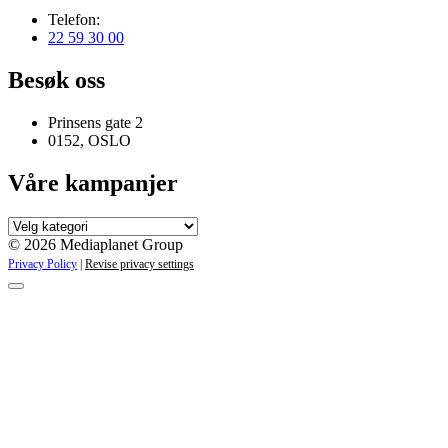
Telefon:
22 59 30 00
Besøk oss
Prinsens gate 2
0152, OSLO
Våre kampanjer
Våre
kampanjer
© 2026 Mediaplanet Group
Privacy Policy
|
Revise privacy settings