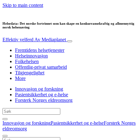
Skip to main content
Helsedata: Det norske fortrinnet som kan skape en konkurransekraftig og allmennyttig
norsk helsenæring
Effektiv velferd
Av Mediaplanet
Fremtidens helsetjenester
Helseinnovasjon
Folkehelsen
Offentlig-privat samarbeid
Tilgjengelighet
More
Innovasjon og forskning
Pasientsikkerhet og e-helse
Forsterk Norges eldreomsorg
Innovasjon og forskning
Pasientsikkerhet og e-helse
Forsterk Norges
eldreomsorg