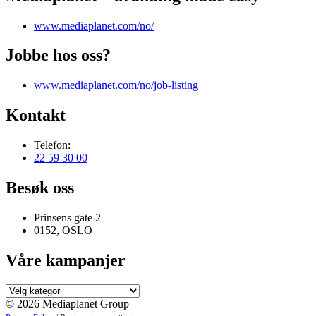
www.mediaplanet.com/no/
Jobbe hos oss?
www.mediaplanet.com/no/job-listing
Kontakt
Telefon:
22 59 30 00
Besøk oss
Prinsens gate 2
0152, OSLO
Våre kampanjer
Våre
kampanjer
© 2026 Mediaplanet Group