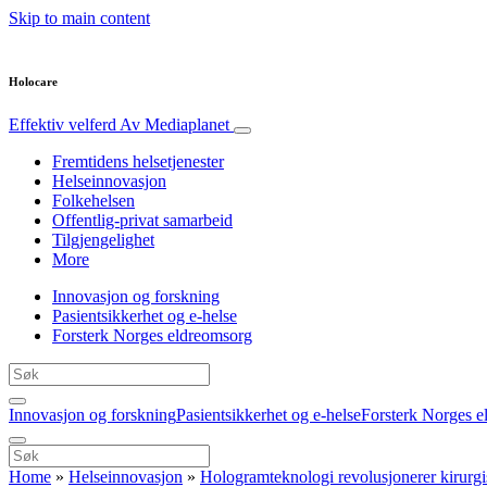
Skip to main content
Holocare
Effektiv velferd
Av Mediaplanet
Fremtidens helsetjenester
Helseinnovasjon
Folkehelsen
Offentlig-privat samarbeid
Tilgjengelighet
More
Innovasjon og forskning
Pasientsikkerhet og e-helse
Forsterk Norges eldreomsorg
Innovasjon og forskning
Pasientsikkerhet og e-helse
Forsterk Norges e
Home
»
Helseinnovasjon
»
Hologramteknologi revolusjonerer kirurgi