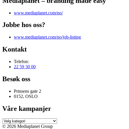
Mediaplanet – branding made easy
www.mediaplanet.com/no/
Jobbe hos oss?
www.mediaplanet.com/no/job-listing
Kontakt
Telefon:
22 59 30 00
Besøk oss
Prinsens gate 2
0152, OSLO
Våre kampanjer
Våre
kampanjer
© 2026 Mediaplanet Group