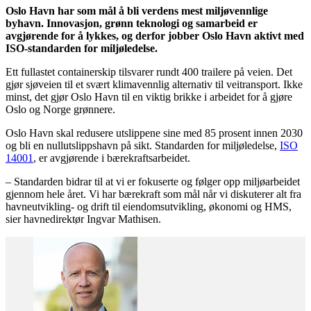
Oslo Havn har som mål å bli verdens mest miljøvennlige
byhavn. Innovasjon, grønn teknologi og samarbeid er
avgjørende for å lykkes, og derfor jobber Oslo Havn aktivt med
ISO-standarden for miljøledelse.
Ett fullastet containerskip tilsvarer rundt 400 trailere på veien. Det
gjør sjøveien til et svært klimavennlig alternativ til veitransport. Ikke
minst, det gjør Oslo Havn til en viktig brikke i arbeidet for å gjøre
Oslo og Norge grønnere.
Oslo Havn skal redusere utslippene sine med 85 prosent innen 2030
og bli en nullutslippshavn på sikt. Standarden for miljøledelse,
ISO
14001
, er avgjørende i bærekraftsarbeidet.
– Standarden bidrar til at vi er fokuserte og følger opp miljøarbeidet
gjennom hele året. Vi har bærekraft som mål når vi diskuterer alt fra
havneutvikling- og drift til eiendomsutvikling, økonomi og HMS,
sier havnedirektør Ingvar Mathisen.