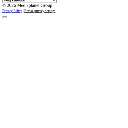
kampanjer
© 2026 Mediaplanet Group
Privacy Policy
|
Revise privacy settings