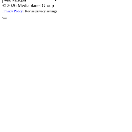
kampanjer
© 2026 Mediaplanet Group
Privacy Policy
|
Revise privacy settings