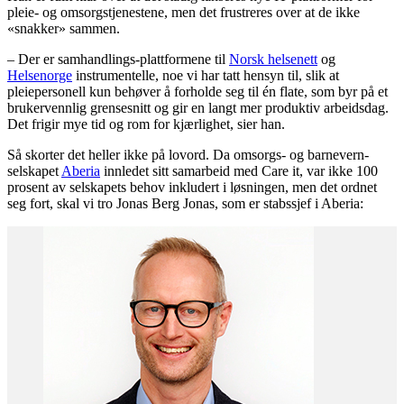
pleie- og omsorgstjenestene, men det frustreres over at de ikke
«snakker» sammen.
– Der er samhandlings-plattformene til
Norsk helsenett
og
Helsenorge
instrumentelle, noe vi har tatt hensyn til, slik at
pleiepersonell kun behøver å forholde seg til én flate, som byr på et
brukervennlig grensesnitt og gir en langt mer produktiv arbeidsdag.
Det frigir mye tid og rom for kjærlighet, sier han.
Så skorter det heller ikke på lovord. Da omsorgs- og barnevern-
selskapet
Aberia
innledet sitt samarbeid med Care it, var ikke 100
prosent av selskapets behov inkludert i løsningen, men det ordnet
seg fort, skal vi tro Jonas Berg Jonas, som er stabssjef i Aberia: