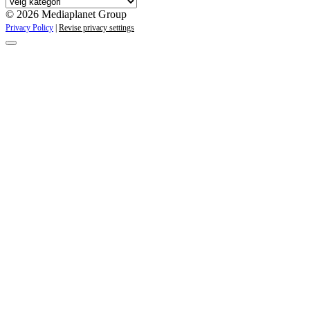
Våre
kampanjer
© 2026 Mediaplanet Group
Privacy Policy
|
Revise privacy settings