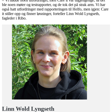
– Vi hadde noen utfordringer, men Care it var tilgjengelige, så det
ble noen møter og testrapporter, og de tok det på strak arm. Vi har
også hatt utfordringer med rapporteringen til Helfo, men igjen: Care
it stiller opp og finner løsninger, forteller Linn Wold Lyngseth,
fagleder i Ribo.
Linn Wold Lyngseth