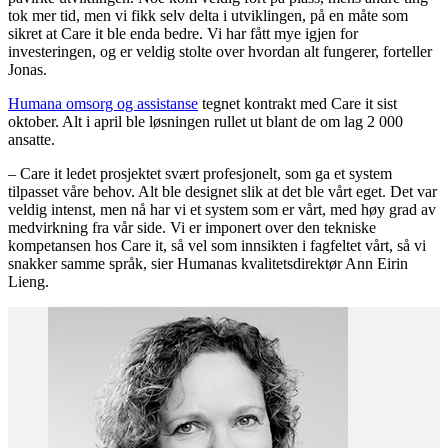
tok mer tid, men vi fikk selv delta i utviklingen, på en måte som
sikret at Care it ble enda bedre. Vi har fått mye igjen for
investeringen, og er veldig stolte over hvordan alt fungerer, forteller
Jonas.
Humana omsorg og assistanse
tegnet kontrakt med Care it sist
oktober. Alt i april ble løsningen rullet ut blant de om lag 2 000
ansatte.
– Care it ledet prosjektet svært profesjonelt, som ga et system
tilpasset våre behov. Alt ble designet slik at det ble vårt eget. Det var
veldig intenst, men nå har vi et system som er vårt, med høy grad av
medvirkning fra vår side. Vi er imponert over den tekniske
kompetansen hos Care it, så vel som innsikten i fagfeltet vårt, så vi
snakker samme språk, sier Humanas kvalitetsdirektør Ann Eirin
Lieng.