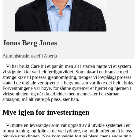
Jonas Berg Jonas
Administrasjonssjef i Aberia
– Vi har brukt Care it i et par år, men alt i starten møtte vi et system
vi skjønte ikke var helt ferdigutviklet. Som aktør i en bransje med
strenge krav til prosess-gjennomføring, trenger vi lovpålagt prosess-
støtte i de digitale verktøyene. I begynnelsen var ikke det helt i boks.
Forventningene var høye, for sånne systemer er hjertet og hjernen i
virksomheten, og når du arbeider med mennesker i en sårbar
situasjon, må alt være på plass, sier han.
Mye igjen for investeringen
– Vi møtte en leverandør som var opptatt av å utvikle systemet i en
robust retning, og følte at de var lydhøre, og holdt løftet om å la oss
påvirke utviklingen. Noe kom veldig fort på plass, mens andre ting