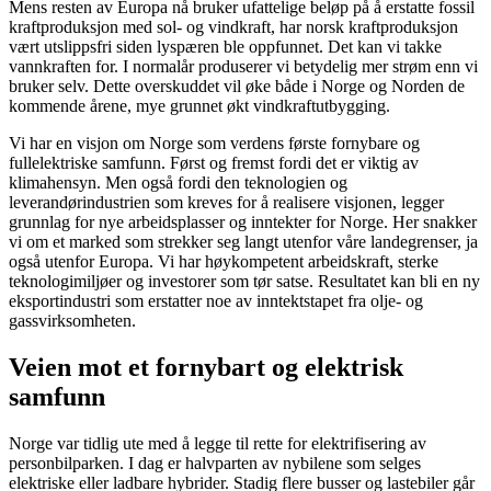
Mens resten av Europa nå bruker ufattelige beløp på å erstatte fossil
kraftproduksjon med sol- og vindkraft, har norsk kraftproduksjon
vært utslippsfri siden lyspæren ble oppfunnet. Det kan vi takke
vannkraften for. I normalår produserer vi betydelig mer strøm enn vi
bruker selv. Dette overskuddet vil øke både i Norge og Norden de
kommende årene, mye grunnet økt vindkraftutbygging.
Vi har en visjon om Norge som verdens første fornybare og
fullelektriske samfunn. Først og fremst fordi det er viktig av
klimahensyn. Men også fordi den teknologien og
leverandørindustrien som kreves for å realisere visjonen, legger
grunnlag for nye arbeidsplasser og inntekter for Norge. Her snakker
vi om et marked som strekker seg langt utenfor våre landegrenser, ja
også utenfor Europa. Vi har høykompetent arbeidskraft, sterke
teknologimiljøer og investorer som tør satse. Resultatet kan bli en ny
eksportindustri som erstatter noe av inntektstapet fra olje- og
gassvirksomheten.
Veien mot et fornybart og elektrisk
samfunn
Norge var tidlig ute med å legge til rette for elektrifisering av
personbilparken. I dag er halvparten av nybilene som selges
elektriske eller ladbare hybrider. Stadig flere busser og lastebiler går