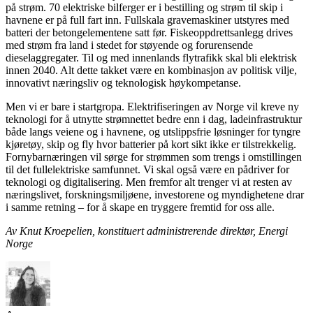
på strøm. 70 elektriske bilferger er i bestilling og strøm til skip i
havnene er på full fart inn. Fullskala gravemaskiner utstyres med
batteri der betongelementene satt før. Fiskeoppdrettsanlegg drives
med strøm fra land i stedet for støyende og forurensende
dieselaggregater. Til og med innenlands flytrafikk skal bli elektrisk
innen 2040. Alt dette takket være en kombinasjon av politisk vilje,
innovativt næringsliv og teknologisk høykompetanse.
Men vi er bare i startgropa. Elektrifiseringen av Norge vil kreve ny
teknologi for å utnytte strømnettet bedre enn i dag, ladeinfrastruktur
både langs veiene og i havnene, og utslippsfrie løsninger for tyngre
kjøretøy, skip og fly hvor batterier på kort sikt ikke er tilstrekkelig.
Fornybarnæringen vil sørge for strømmen som trengs i omstillingen
til det fullelektriske samfunnet. Vi skal også være en pådriver for
teknologi og digitalisering. Men fremfor alt trenger vi at resten av
næringslivet, forskningsmiljøene, investorene og myndighetene drar
i samme retning – for å skape en tryggere fremtid for oss alle.
Av Knut Kroepelien, konstituert administrerende direktør, Energi
Norge