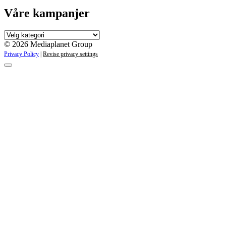
Våre kampanjer
Våre
kampanjer
© 2026 Mediaplanet Group
Privacy Policy
|
Revise privacy settings