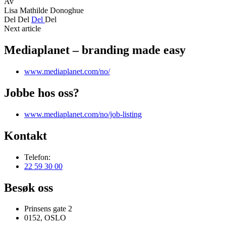
Av
Lisa Mathilde Donoghue
Del
Del
Del
Del
Next article
Mediaplanet – branding made easy
www.mediaplanet.com/no/
Jobbe hos oss?
www.mediaplanet.com/no/job-listing
Kontakt
Telefon:
22 59 30 00
Besøk oss
Prinsens gate 2
0152, OSLO