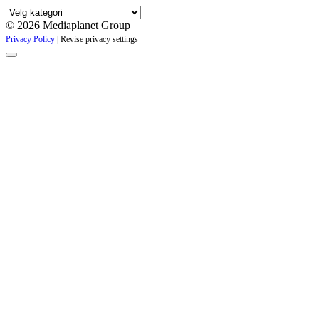
Våre
kampanjer
© 2026 Mediaplanet Group
Privacy Policy
|
Revise privacy settings