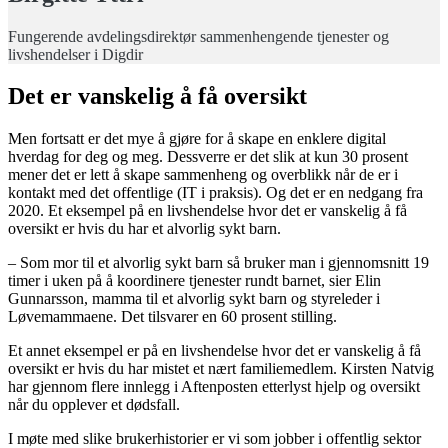
Fungerende avdelingsdirektør sammenhengende tjenester og
livshendelser i Digdir
Det er vanskelig å få oversikt
Men fortsatt er det mye å gjøre for å skape en enklere digital
hverdag for deg og meg. Dessverre er det slik at kun 30 prosent
mener det er lett å skape sammenheng og overblikk når de er i
kontakt med det offentlige (IT i praksis). Og det er en nedgang fra
2020. Et eksempel på en livshendelse hvor det er vanskelig å få
oversikt er hvis du har et alvorlig sykt barn.
– Som mor til et alvorlig sykt barn så bruker man i gjennomsnitt 19
timer i uken på å koordinere tjenester rundt barnet, sier Elin
Gunnarsson, mamma til et alvorlig sykt barn og styreleder i
Løvemammaene. Det tilsvarer en 60 prosent stilling.
Et annet eksempel er på en livshendelse hvor det er vanskelig å få
oversikt er hvis du har mistet et nært familiemedlem. Kirsten Natvig
har gjennom flere innlegg i Aftenposten etterlyst hjelp og oversikt
når du opplever et dødsfall.
I møte med slike brukerhistorier er vi som jobber i offentlig sektor