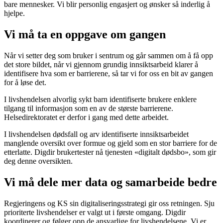
bare mennesker. Vi blir personlig engasjert og ønsker så inderlig å
hjelpe.
Vi må ta en oppgave om gangen
Når vi setter deg som bruker i sentrum og går sammen om å få opp
det store bildet, når vi gjennom grundig innsiktsarbeid klarer å
identifisere hva som er barrierene, så tar vi for oss en bit av gangen
for å løse det.
I livshendelsen alvorlig sykt barn identifiserte brukere enklere
tilgang til informasjon som en av de største barrierene.
Helsedirektoratet er derfor i gang med dette arbeidet.
I livshendelsen dødsfall og arv identifiserte innsiktsarbeidet
manglende oversikt over formue og gjeld som en stor barriere for de
etterlatte. Digdir brukertester nå tjenesten «digitalt dødsbo», som gir
deg denne oversikten.
Vi må dele mer data og samarbeide bedre
Regjeringens og KS sin digitaliseringsstrategi gir oss retningen. Sju
prioriterte livshendelser er valgt ut i første omgang. Digdir
koordinerer og følger opp de ansvarlige for livshendelsene. Vi er