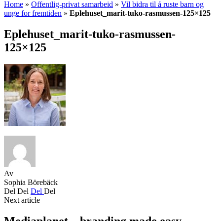
Home
»
Offentlig-privat samarbeid
»
Vil bidra til å ruste barn og
unge for fremtiden
»
Eplehuset_marit-tuko-rasmussen-125×125
Eplehuset_marit-tuko-rasmussen-
125×125
Av
Sophia Börebäck
Del
Del
Del
Del
Next article
Mediaplanet – branding made easy