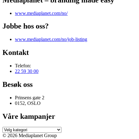
www.mediaplanet.com/no/
Jobbe hos oss?
www.mediaplanet.com/no/job-listing
Kontakt
Telefon:
22 59 30 00
Besøk oss
Prinsens gate 2
0152, OSLO
Våre kampanjer
Våre
kampanjer
© 2026 Mediaplanet Group