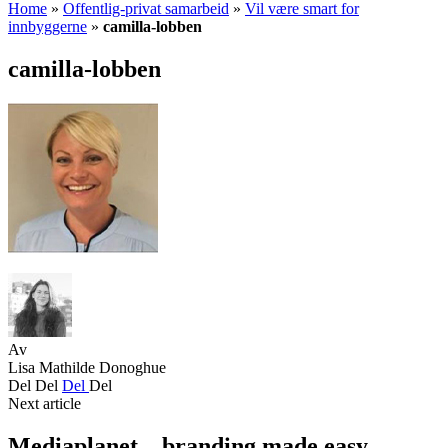
Home
»
Offentlig-privat samarbeid
»
Vil være smart for
innbyggerne
»
camilla-lobben
camilla-lobben
Av
Lisa Mathilde Donoghue
Del
Del
Del
Del
Next article
Mediaplanet – branding made easy