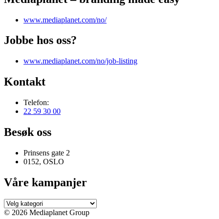
www.mediaplanet.com/no/
Jobbe hos oss?
www.mediaplanet.com/no/job-listing
Kontakt
Telefon:
22 59 30 00
Besøk oss
Prinsens gate 2
0152, OSLO
Våre kampanjer
Våre
kampanjer
© 2026 Mediaplanet Group